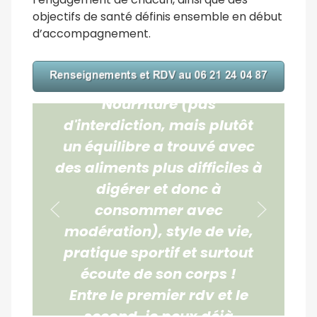
objectifs de santé définis ensemble en début
« Très à l'écoute, Haiyun
d’accompagnement.
transmet tout son savoir
pour m'aider à améliorer
mon quotidien.
Nourriture (pas
d'interdiction, mais plutôt
un équilibre a trouvé avec
des aliments plus difficiles à
digérer et donc à
consommer avec
modération), style de vie,
pratique sportif et surtout
écoute de son corps !
Entre le premier rdv et le
second, je peux déjà